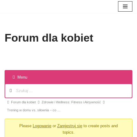
Przejdź
do
treści
Forum dla kobiet
Menu
Forum dla kobiet
Zdrowie i Wellness: Fitness i Aktywność
Trening w domu vs. siłownia – co …
Please
Logowanie
or
Zarejestruj się
to create posts and
topics.