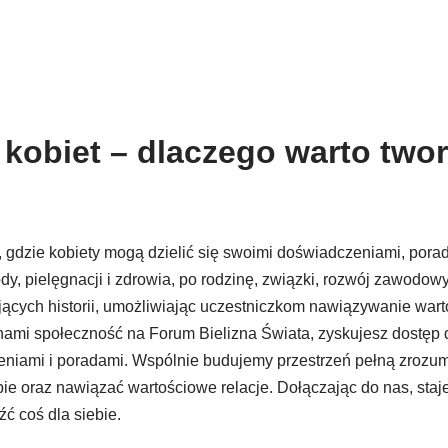
kobiet – dlaczego warto twor
 gdzie kobiety mogą dzielić się swoimi doświadczeniami, porad
y, pielęgnacji i zdrowia, po rodzinę, związki, rozwój zawodowy
cych historii, umożliwiając uczestniczkom nawiązywanie warto
nami społeczność na Forum Bielizna Świata, zyskujesz dostęp d
zeniami i poradami. Wspólnie budujemy przestrzeń pełną zrozumi
e oraz nawiązać wartościowe relacje. Dołączając do nas, stajes
ć coś dla siebie.