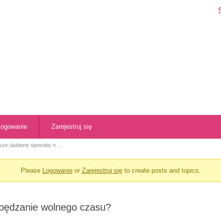
Logowanie
Zarejestruj się
sze ulubione sposoby n …
Please
Logowanie
or
Zarejestruj się
to create posts and topics.
spędzanie wolnego czasu?