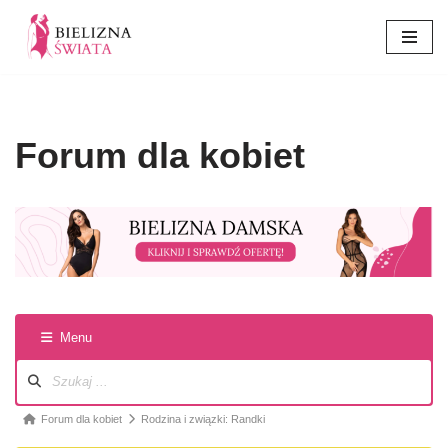
Przejdź
do
treści
Forum dla kobiet
Menu
Forum dla kobiet
Rodzina i związki: Randki