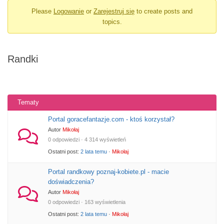
Please
Logowanie
or
Zarejestruj się
to create posts and
topics.
Randki
Tematy
Portal goracefantazje.com - ktoś korzystał?
Autor
Mikołaj
0 odpowiedzi · 4 314 wyświetleń
Ostatni post:
2 lata temu
·
Mikołaj
Portal randkowy poznaj-kobiete.pl - macie
doświadczenia?
Autor
Mikołaj
0 odpowiedzi · 163 wyświetlenia
Ostatni post:
2 lata temu
·
Mikołaj