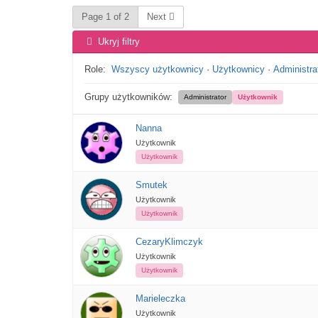
Page 1 of 2
Next
Ukryj filtry
Role:
Wszyscy użytkownicy
·
Użytkownicy
·
Administra
Grupy użytkowników:
Administrator
Użytkownik
Nanna
Użytkownik
Użytkownik
Smutek
Użytkownik
Użytkownik
CezaryKlimczyk
Użytkownik
Użytkownik
Marieleczka
Użytkownik