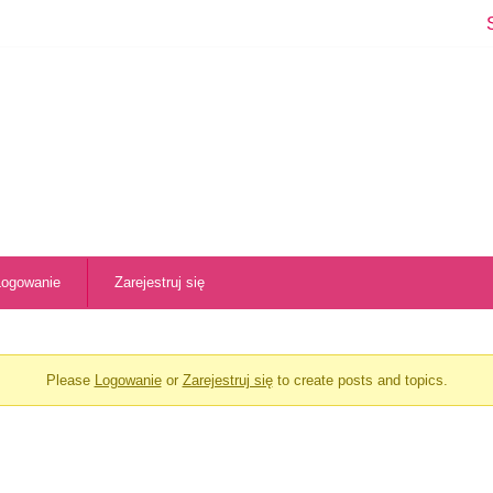
Logowanie
Zarejestruj się
Please
Logowanie
or
Zarejestruj się
to create posts and topics.